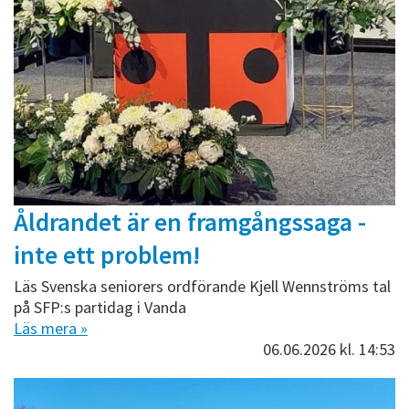
Åldrandet är en framgångssaga -
inte ett problem!
Läs Svenska seniorers ordförande Kjell Wennströms tal
på SFP:s partidag i Vanda
Läs mera »
06.06.2026
kl. 14:53