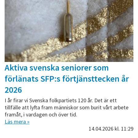
Aktiva svenska seniorer som
förlänats SFP:s förtjänsttecken år
2026
I år firar vi Svenska folkpartiets 120 år. Det är ett
tillfälle att lyfta fram människor som burit vårt arbete
framåt, i vardagen och över tid.
Läs mera »
14.04.2026
kl. 11:29