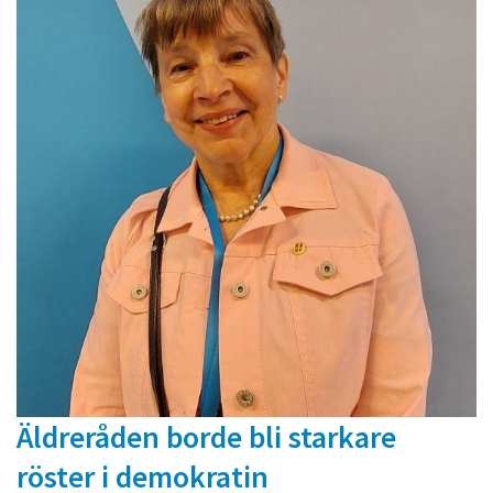
Äldreråden borde bli starkare
röster i demokratin