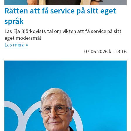
Rätten att få service på sitt eget
språk
Läs Eja Björkqvists tal om vikten att få service på sitt
eget modersmål
Läs mera »
07.06.2026
kl. 13:16